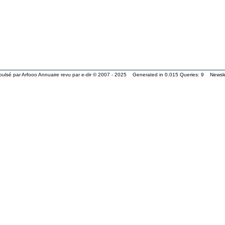
pulsé par
Arfooo Annuaire
revu par
e-dir
© 2007 - 2025 Generated in 0.015 Queries: 9
Newsle