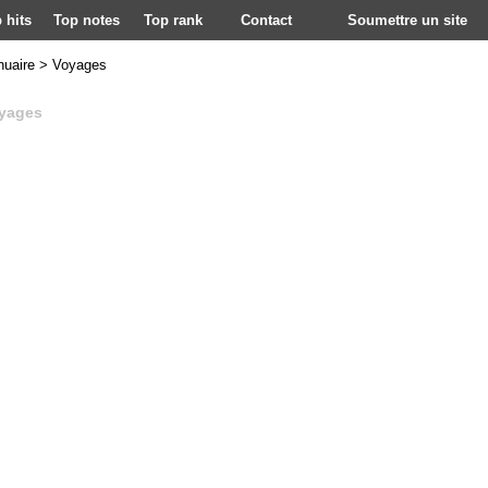
 hits
Top notes
Top rank
Contact
Soumettre un site
nuaire
>
Voyages
yages