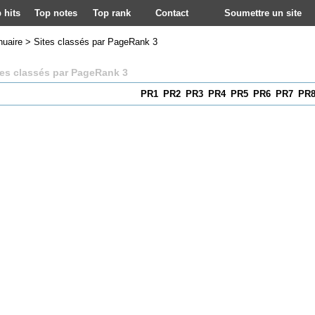
 hits
Top notes
Top rank
Contact
Soumettre un site
nuaire
>
Sites classés par PageRank 3
tes classés par PageRank 3
PR1
PR2
PR3
PR4
PR5
PR6
PR7
PR