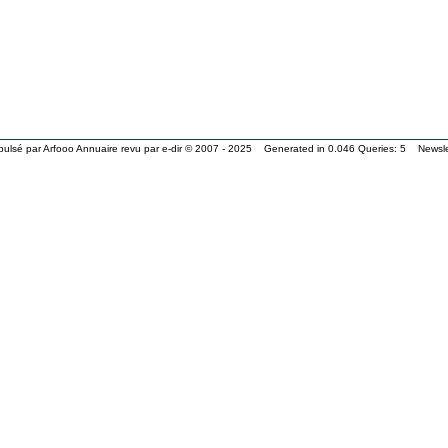
pulsé par
Arfooo Annuaire
revu par
e-dir
© 2007 - 2025 Generated in 0.046 Queries: 5
Newsle