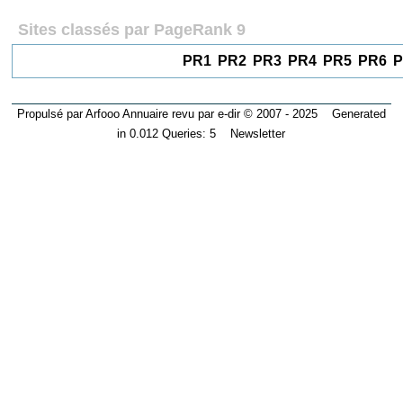
Sites classés par PageRank 9
PR1
PR2
PR3
PR4
PR5
PR6
P
Propulsé par
Arfooo Annuaire
revu par
e-dir
© 2007 - 2025 Generated
in 0.012 Queries: 5
Newsletter