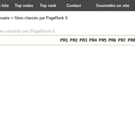
 hits
Top notes
Top rank
Contact
Soumettre un site
nuaire
>
Sites classés par PageRank 6
tes classés par PageRank 6
PR1
PR2
PR3
PR4
PR5
PR6
PR7
PR