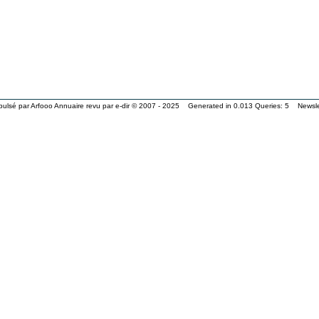
pulsé par
Arfooo Annuaire
revu par
e-dir
© 2007 - 2025 Generated in 0.013 Queries: 5
Newsle