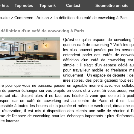
 hits
Top notes
Top rank
Contact
Soumettre un site
nuaire
>
Commerce - Artisan
>
La définition d'un café de coworking à Paris
 définition d'un café de coworking à Paris
Qu'est-ce qu'un espace de coworking 
quoi un café de coworking ? Voilà les qu
les plus souvent posées par les person
entendent parler des cafés de corwork
définition d'un café de coworking es
simple : il s'agit d'un espace dédié au 
pour travailleur mobile et freelance m
uniquement ! Un espace de détente : de
irrésistibles, des petits gâteaux tout es
re pour que vous ne puissiez passer un agréable moment avec vos collabo
n de pouvoir échanger sur vos projets en cours et à venir. Si vous aussi, vo
s cet état d'esprit alors il ne faut pas hésiter à venir que ce soit à pie
ansport car ce café de coworking est au centre de Paris et il est fac
essible à toutes les heures de la journée et même le week-end, dimanche c
 réservation, il est mis à disposition des clients une salle de réunion à l'i
e de l'espace de coworking pour les échanges importants : plus d'informati
site internet.