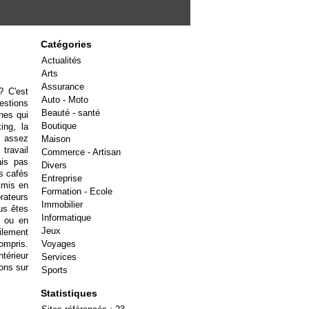
Catégories
Actualités
Arts
Assurance
? C'est
Auto - Moto
estions
Beauté - santé
nes qui
Boutique
ing, la
t assez
Maison
travail
Commerce - Artisan
ais pas
Divers
s cafés
Entreprise
t mis en
Formation - Ecole
rateurs
Immobilier
us êtes
Informatique
d ou en
Jeux
ilement
ompris.
Voyages
ntérieur
Services
ons sur
Sports
Statistiques