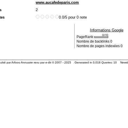
www.aucafedeparis.com
s
2
tes
0.0/5 pour 0 note
Informations Google
PageRank
Nombre de backlinks
0
Nombre de pages indexées
0
ulsé par
Arfooo Annuaire
revu par
e-dir
© 2007 - 2025 Generated in 0.018 Queries: 10
Newsl