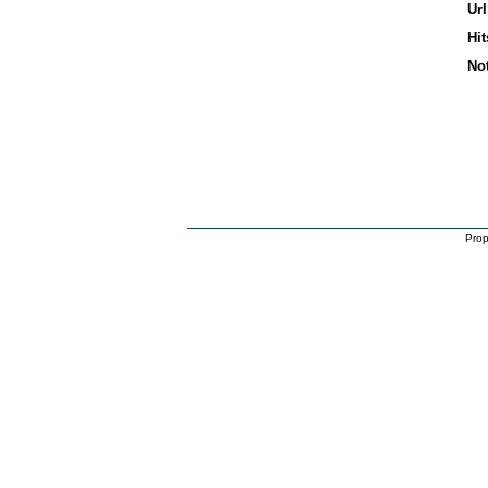
Url
Hit
No
Prop