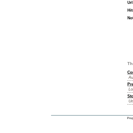
Url
Hit
No
Th
Co
Au
Pre
Lo
Sto
Un
Prop