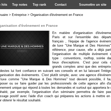
 hits
Top notes
Top rank
Contact
Soumettre un site
nuaire
>
Entreprise
>
Organisation d'événement en France
ganisation d'événement en France
En matière d'organisation d'événem
Paris et sur l'ensemble des départ
français , l'équipe de l'agence événeme
de luxe "Une Marque et Des Hommes"
référence, pour cause, elle a déjà part
l'organisation de multiple événement 
type : conventions, rooftop, soirée d
lieux d'exceptions. C'est pour cela
grands comptes ainsi que des entrepris
estes lui font confiance en suivant ses conseils et en lui laissant l'intégr
rganisation des événements. C'est plutôt simple, avec une agence d'événeme
 luxe comme "Une Marque & Des Hommes" tout devient possible, il fau
poser ou se faire guider par les professionnels de cette agence afin d'a
nement unique qui répond à toutes les demandes et surtout qui apportera le r
haité, par exemple, l'organisation d'un séminaire permettra de faire pa
sage positif avec l'aide d'un coach qui préparera les actions à mettre en
r obtenir le résultat souhaité.