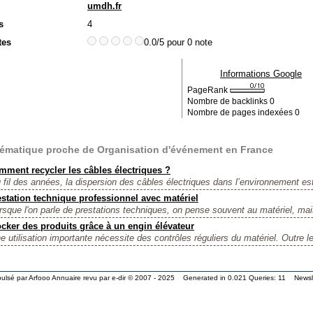
umdh.fr
s
4
tes
0.0/5 pour 0 note
Informations Google
PageRank
Nombre de backlinks
0
Nombre de pages indexées
0
ématique proche de Organisation d'événement en France
mment recycler les câbles électriques ?
 fil des années, la dispersion des câbles électriques dans l’environnement es
station technique professionnel avec matériel
rsque l'on parle de prestations techniques, on pense souvent au matériel, mais
cker des produits grâce à un engin élévateur
e utilisation importante nécessite des contrôles réguliers du matériel. Outre le
ulsé par
Arfooo Annuaire
revu par
e-dir
© 2007 - 2025 Generated in 0.021 Queries: 11
Newsl