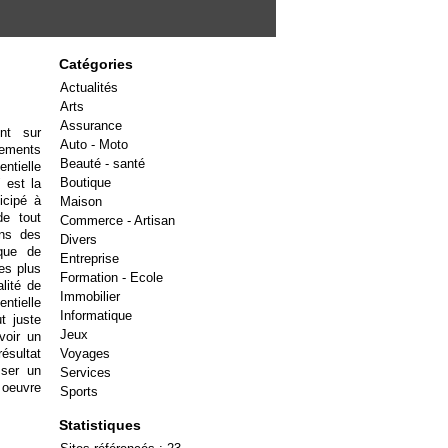
Catégories
Actualités
Arts
Assurance
ent sur
Auto - Moto
ements
Beauté - santé
ntielle
Boutique
 est la
icipé à
Maison
de tout
Commerce - Artisan
ans des
Divers
 que de
Entreprise
es plus
Formation - Ecole
alité de
Immobilier
ntielle
Informatique
t juste
Jeux
voir un
ésultat
Voyages
sser un
Services
 oeuvre
Sports
Statistiques