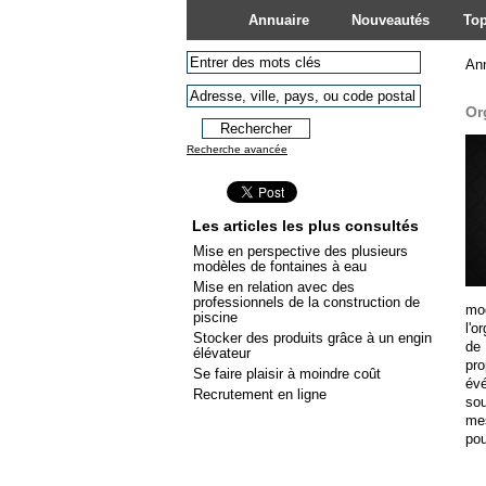
Annuaire
Nouveautés
Top
An
Or
Recherche avancée
Les articles les plus consultés
Mise en perspective des plusieurs
modèles de fontaines à eau
Mise en relation avec des
professionnels de la construction de
mod
piscine
l'o
Stocker des produits grâce à un engin
de
élévateur
pro
Se faire plaisir à moindre coût
évé
Recrutement en ligne
sou
mes
pou